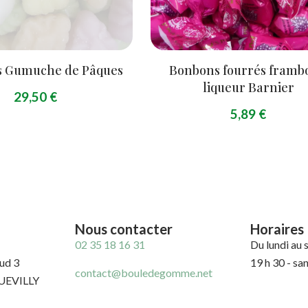
s Gumuche de Pâques
Bonbons fourrés framb
liqueur Barnier
29,50
€
5,89
€
Nous contacter
Horaires
02 35 18 16 31
Du lundi au 
ud 3
19 h 30 - sa
contact@bouledegomme.net
UEVILLY