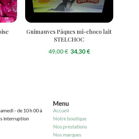
oise
Guimauves Pâques mi-choco lait
STELCHOC
Le
Le
49,00
€
34,30
€
prix
prix
initial
actuel
était :
est :
49,00 €.
34,30 €.
Menu
samedi - de 10 h 00 à
Accueil
ns interruption
Notre boutique
Nos prestations
Nos marques