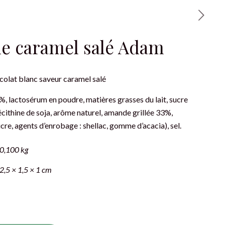
e caramel salé Adam
olat blanc saveur caramel salé
%, lactosérum en poudre, matières grasses du lait, sucre
écithine de soja, arôme naturel, amande grillée 33%,
cre, agents d’enrobage : shellac, gomme d’acacia), sel.
0,100 kg
2,5 × 1,5 × 1 cm