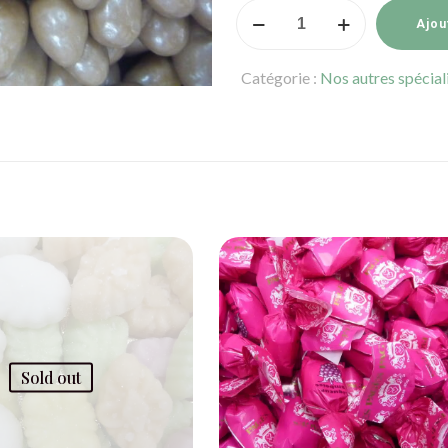
quantité
Ajou
de
Délice
Catégorie :
Nos autres spécial
amande
caramel
salé
Adam
Sold out