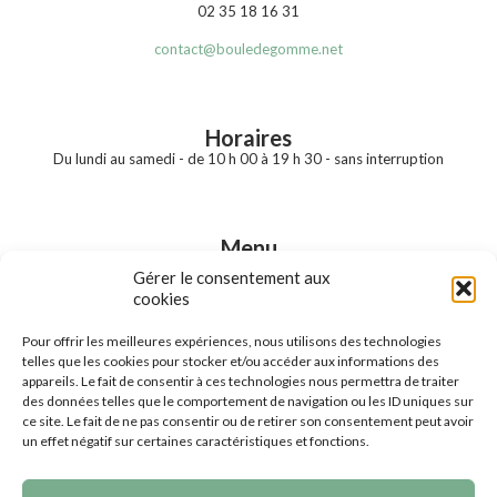
02 35 18 16 31
contact@bouledegomme.net
Horaires
Du lundi au samedi - de 10 h 00 à 19 h 30 - sans interruption
Menu
Accueil
Gérer le consentement aux
Notre boutique
cookies
Nos prestations
Nos marques
Pour offrir les meilleures expériences, nous utilisons des technologies
Nos produits en ligne
telles que les cookies pour stocker et/ou accéder aux informations des
Contact
appareils. Le fait de consentir à ces technologies nous permettra de traiter
des données telles que le comportement de navigation ou les ID uniques sur
ce site. Le fait de ne pas consentir ou de retirer son consentement peut avoir
un effet négatif sur certaines caractéristiques et fonctions.