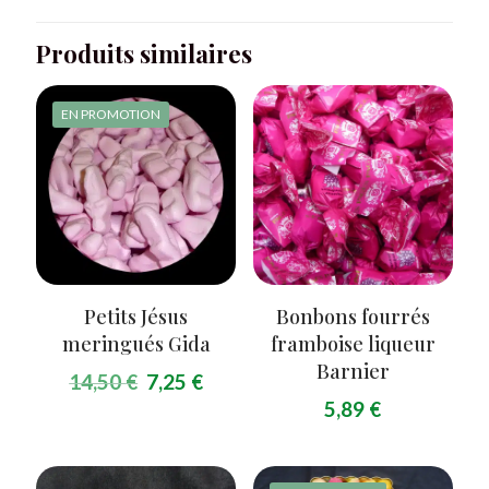
noir
STELCHOC
Produits similaires
EN PROMOTION
Petits Jésus
Bonbons fourrés
meringués Gida
framboise liqueur
Le
Le
Barnier
14,50
€
7,25
€
prix
prix
5,89
€
initial
actuel
était :
est :
14,50 €.
7,25 €.