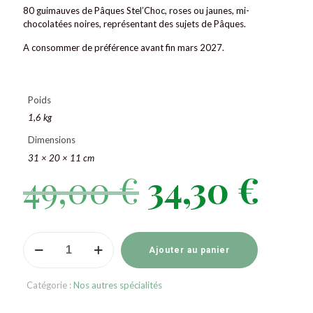
80 guimauves de Pâques Stel’Choc, roses ou jaunes, mi-
chocolatées noires, représentant des sujets de Pâques.
A consommer de préférence avant fin mars 2027.
Poids
1,6 kg
Dimensions
31 × 20 × 11 cm
49,00
€
34,30
€
Le
Le
prix
prix
initial
actue
quantité
était :
est :
de
Ajouter au panier
Guimauves
49,00 €.
34,30 
Pâques
Catégorie :
Nos autres spécialités
mi-
choco