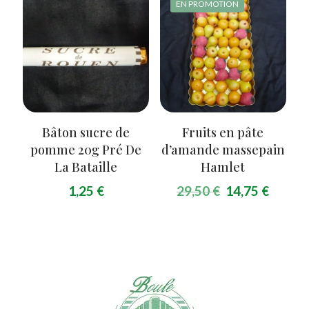
EN PROMOTION
Bâton sucre de
Fruits en pâte
pomme 20g Pré De
d’amande massepain
La Bataille
Hamlet
Le
Le
1,25
€
29,50
€
14,75
€
prix
prix
initial
actuel
était :
est :
29,50 €.
14,75 €