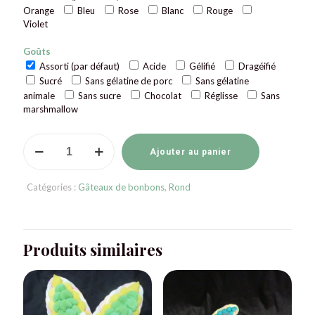
Orange
Bleu
Rose
Blanc
Rouge
Violet
Goûts
Assorti (par défaut)
Acide
Gélifié
Dragéifié
Sucré
Sans gélatine de porc
Sans gélatine
animale
Sans sucre
Chocolat
Réglisse
Sans
marshmallow
quantité
de
Ajouter au panier
Gâteau
de
Catégories :
Gâteaux de bonbons
,
Rond
bonbons
rond
20
cm
Produits similaires