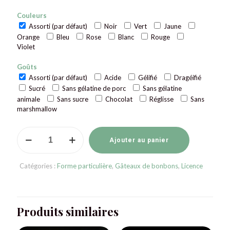
Couleurs
Assorti (par défaut)
Noir
Vert
Jaune
Orange
Bleu
Rose
Blanc
Rouge
Violet
Goûts
Assorti (par défaut)
Acide
Gélifié
Dragéifié
Sucré
Sans gélatine de porc
Sans gélatine
animale
Sans sucre
Chocolat
Réglisse
Sans
marshmallow
quantité
de
Ajouter au panier
Gâteau
de
Catégories :
Forme particulière
,
Gâteaux de bonbons
,
Licence
bonbons
Hello
Kitty
Produits similaires