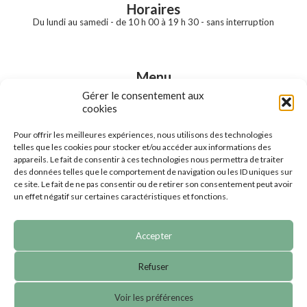
Horaires
Du lundi au samedi - de 10 h 00 à 19 h 30 - sans interruption
Menu
Accueil
Gérer le consentement aux
Notre boutique
cookies
Nos prestations
Nos marques
Pour offrir les meilleures expériences, nous utilisons des technologies
Nos produits en ligne
telles que les cookies pour stocker et/ou accéder aux informations des
Contact
appareils. Le fait de consentir à ces technologies nous permettra de traiter
des données telles que le comportement de navigation ou les ID uniques sur
ce site. Le fait de ne pas consentir ou de retirer son consentement peut avoir
un effet négatif sur certaines caractéristiques et fonctions.
Accepter
© 2023 Boule de gomme | Tous droits réservés |
CGV
|
Refuser
Mentions légales
Voir les préférences