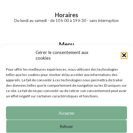
Horaires
Du lundi au samedi - de 10 h 00 à 19 h 30 - sans interruption
Menu
Accueil
Gérer le consentement aux
Notre boutique
cookies
Nos prestations
Nos marques
Pour offrir les meilleures expériences, nous utilisons des technologies
Nos produits en ligne
telles que les cookies pour stocker et/ou accéder aux informations des
Contact
appareils. Le fait de consentir à ces technologies nous permettra de traiter
des données telles que le comportement de navigation ou les ID uniques sur
ce site. Le fait de ne pas consentir ou de retirer son consentement peut avoir
un effet négatif sur certaines caractéristiques et fonctions.
Accepter
© 2023 Boule de gomme | Tous droits réservés |
CGV
|
Refuser
Mentions légales