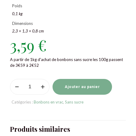
Poids
0,1 kg
Dimensions
2,3 × 1,3 × 0,8 cm
3,59
€
A partir de 1kg d'achat de bonbons sans sucre les 100g passent
de 3€59 à 2€52
quantité
de
Ajouter au panier
Bonbons
sans
Catégories :
Bonbons en vrac
,
Sans sucre
sucre
gingembre
citron
GERIO
Produits similaires