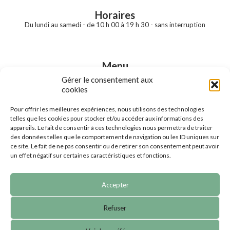
Horaires
Du lundi au samedi - de 10 h 00 à 19 h 30 - sans interruption
Menu
Accueil
Gérer le consentement aux
Notre boutique
cookies
Nos prestations
Nos marques
Pour offrir les meilleures expériences, nous utilisons des technologies
Nos produits en ligne
telles que les cookies pour stocker et/ou accéder aux informations des
Contact
appareils. Le fait de consentir à ces technologies nous permettra de traiter
des données telles que le comportement de navigation ou les ID uniques sur
ce site. Le fait de ne pas consentir ou de retirer son consentement peut avoir
un effet négatif sur certaines caractéristiques et fonctions.
Accepter
© 2023 Boule de gomme | Tous droits réservés |
CGV
|
Refuser
Mentions légales