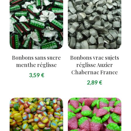
Bonbons sans sucre
Bonbons vrac sujets
menthe réglisse
réglisse Auzier
Chabernac France
3,59
€
2,89
€