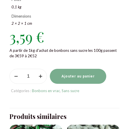
0,1 kg
Dimensions
2 × 2 × 1 cm
3,59
€
A partir de 1kg d'achat de bonbons sans sucre les 100g passent
de 3€59 à 2€52
quantité
de
Ajouter au panier
Bonbons
sans
Catégories :
Bonbons en vrac
,
Sans sucre
sucre
Café
crème
Pictolin
Produits similaires